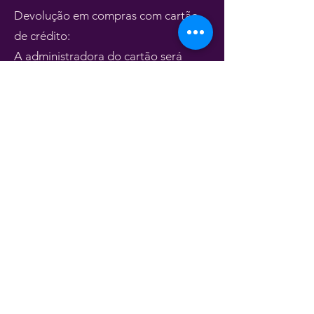
Devolução em compras com cartão
de crédito:
A administradora do cartão será
notificada e o estorno ocorrerá na
fatura seguinte ou na posterior, de
uma só vez, seja qual for o número de
parcelas utilizado na compra. O prazo
de devolução e, ainda, a cobrança
das parcelas remanescentes após o
estorno integral do valor do produto
no cartão de crédito utilizado na loja,
é de responsabilidade da
administradora do cartão.
Devolução em compras pagas com