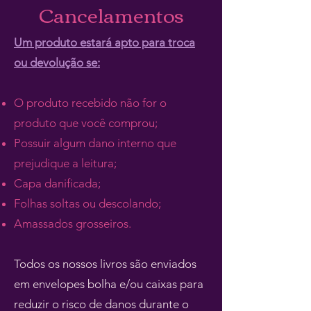
Cancelamentos
Um produto estará apto para troca
ou devolução se:
O produto recebido não for o
produto que você comprou;
Possuir algum dano interno que
prejudique a leitura;
Capa danificada;
Folhas soltas ou descolando;
Amassados grosseiros.
Todos os nossos livros são enviados
em envelopes bolha e/ou caixas para
reduzir o risco de danos durante o